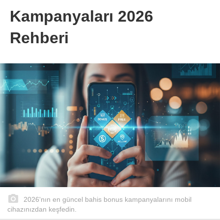
Kampanyaları 2026
Rehberi
2026'nın en güncel bahis bonus kampanyalarını mobil
cihazınızdan keşfedin.