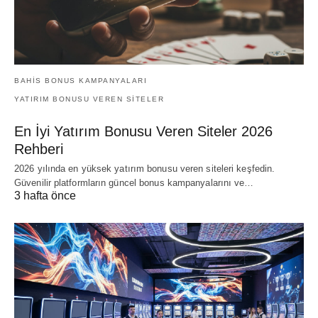
BAHIS BONUS KAMPANYALARI
YATIRIM BONUSU VEREN SITELER
En İyi Yatırım Bonusu Veren Siteler 2026
Rehberi
2026 yılında en yüksek yatırım bonusu veren siteleri keşfedin.
Güvenilir platformların güncel bonus kampanyalarını ve…
3 hafta önce