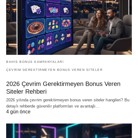
BAHIS BONUS KAMPANYALARI
ÇEVRIM GEREKTIRMEYEN BONUS VEREN SITELER
2026 Çevrim Gerektirmeyen Bonus Veren
Siteler Rehberi
2026 yılında çevrim gerektirmeyen bonus veren siteler hangileri? Bu
detaylı rehberde güvenilir platformları ve avantajlı…
4 gün önce