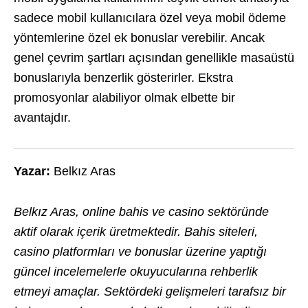
sadece mobil kullanıcılara özel veya mobil ödeme
yöntemlerine özel ek bonuslar verebilir. Ancak
genel çevrim şartları açısından genellikle masaüstü
bonuslarıyla benzerlik gösterirler. Ekstra
promosyonlar alabiliyor olmak elbette bir
avantajdır.
Yazar:
Belkız Aras
Belkız Aras, online bahis ve casino sektöründe
aktif olarak içerik üretmektedir. Bahis siteleri,
casino platformları ve bonuslar üzerine yaptığı
güncel incelemelerle okuyucularına rehberlik
etmeyi amaçlar. Sektördeki gelişmeleri tarafsız bir