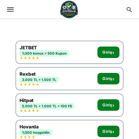
JETBET
›
Giriş
%300 bonus + 500 Kupon
★★★★★
Rexbet
›
Giriş
3.000 TL + 1.500 TL
★★★★★
Hitpot
›
Giriş
5.000 TL + 1.000 TL + 100 FS
★★★★★
Hovarda
›
Giriş
%300 hoşgeldin
★★★★