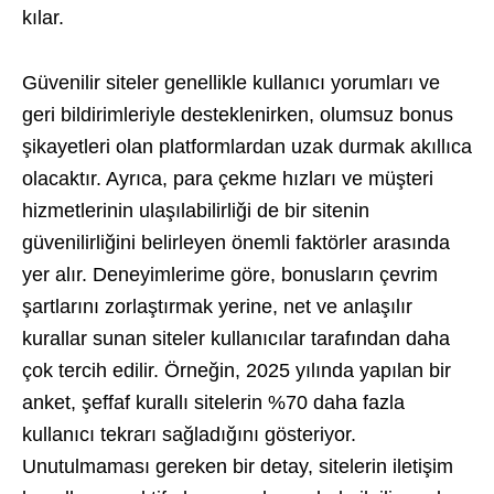
kılar.
Güvenilir siteler genellikle kullanıcı yorumları ve
geri bildirimleriyle desteklenirken, olumsuz bonus
şikayetleri olan platformlardan uzak durmak akıllıca
olacaktır. Ayrıca, para çekme hızları ve müşteri
hizmetlerinin ulaşılabilirliği de bir sitenin
güvenilirliğini belirleyen önemli faktörler arasında
yer alır. Deneyimlerime göre, bonusların çevrim
şartlarını zorlaştırmak yerine, net ve anlaşılır
kurallar sunan siteler kullanıcılar tarafından daha
çok tercih edilir. Örneğin, 2025 yılında yapılan bir
anket, şeffaf kurallı sitelerin %70 daha fazla
kullanıcı tekrarı sağladığını gösteriyor.
Unutulmaması gereken bir detay, sitelerin iletişim