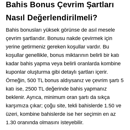
Bahis Bonus Çevrim Şartları
Nasıl Değerlendirilmeli?
Bahis bonusları yüksek görünse de asıl mesele
çevrim şartlarıdır. Bonusu nakde çevirmek için
yerine getirmeniz gereken koşullar vardır. Bu
koşullar genellikle, bonus miktarının belirli bir katı
kadar bahis yapma veya belirli oranlarda kombine
kuponlar oluşturma gibi detaylı şartları içerir.
Örneğin, 500 TL bonus aldıysanız ve çevrim şartı 5
katı ise, 2500 TL değerinde bahis yapmanız
beklenir. Ayrıca, minimum oran şartı da sıkça
karşımıza çıkar; çoğu site, tekli bahislerde 1.50 ve
üzeri, kombine bahislerde ise her seçimin en az
1.30 oranında olmasını isteyebilir.