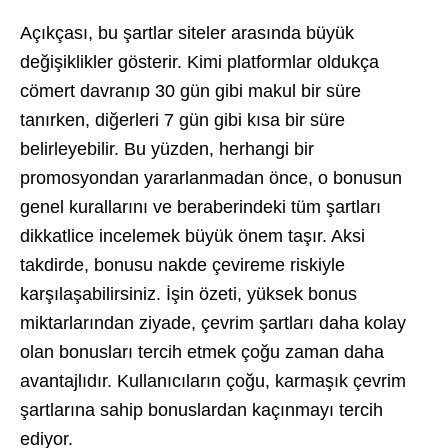
Açıkçası, bu şartlar siteler arasında büyük
değişiklikler gösterir. Kimi platformlar oldukça
cömert davranıp 30 gün gibi makul bir süre
tanırken, diğerleri 7 gün gibi kısa bir süre
belirleyebilir. Bu yüzden, herhangi bir
promosyondan yararlanmadan önce, o bonusun
genel kurallarını ve beraberindeki tüm şartları
dikkatlice incelemek büyük önem taşır. Aksi
takdirde, bonusu nakde çevireme riskiyle
karşılaşabilirsiniz. İşin özeti, yüksek bonus
miktarlarından ziyade, çevrim şartları daha kolay
olan bonusları tercih etmek çoğu zaman daha
avantajlıdır. Kullanıcıların çoğu, karmaşık çevrim
şartlarına sahip bonuslardan kaçınmayı tercih
ediyor.