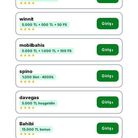
★★★★
winnit
›
Giriş
5.000 TL + 500 TL + 50 FS
★★★★
mobilbahis
›
Giriş
5.000 TL + 1.000 TL + 100 FS
★★★★
spino
›
Giriş
%200 Slot · 4000₺
★★★★
davegas
›
Giriş
5.000 TL hoşgeldin
★★★★
Bahibi
›
Giriş
15.000 TL bonus
★★★★