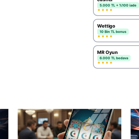
5.000 TL + %100 iade
★★★★
Wettigo
10 Bin TL bonus
★★★★
MR Oyun
6.000 TL bedava
★★★★