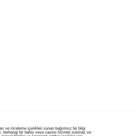
rı ve inceleme içerikleri sunan bağımsız bir bilgi
ri, herhangi bir bahis veya casino hizmeti sunmaz ve