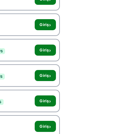
›
Giriş
›
Giriş
FS
›
Giriş
FS
›
Giriş
S
›
Giriş