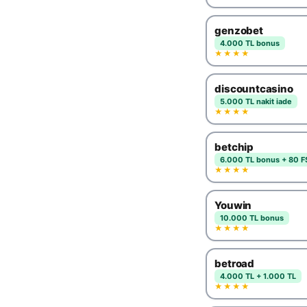
genzobet
4.000 TL bonus
★★★★
discountcasino
5.000 TL nakit iade
★★★★
betchip
6.000 TL bonus + 80 F
★★★★
Youwin
10.000 TL bonus
★★★★
betroad
4.000 TL + 1.000 TL
★★★★