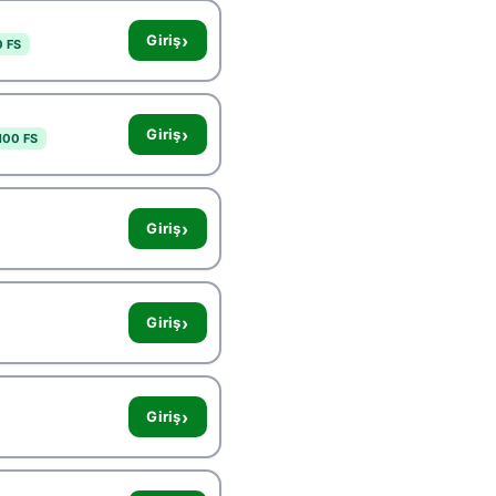
›
Giriş
0 FS
›
Giriş
100 FS
›
Giriş
›
Giriş
›
Giriş