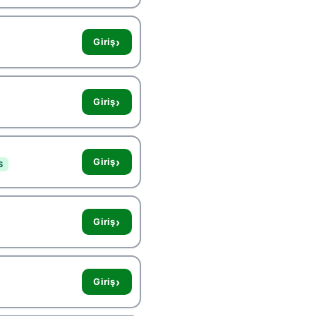
›
Giriş
›
Giriş
›
Giriş
S
›
Giriş
›
Giriş