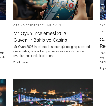
CASINO REHBERLERI
MR OYUN
CAS
CAS
Mr Oyun İncelemesi 2026 —
Cas
Güvenilir Bahis ve Casino
Re
Mr Oyun 2026 incelemesi, sitenin güncel giriş adresleri,
güvenilirliği, bonus kampanyaları ve detaylı casino
mini
2026
oyunları hakkında bilgi sunar.
ilir
koşu
edin
2 hafta önce
1 ay 