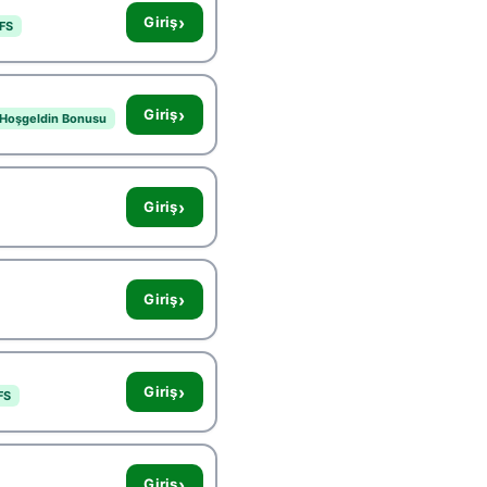
›
Giriş
 FS
›
Giriş
 Hoşgeldin Bonusu
›
Giriş
›
Giriş
›
Giriş
FS
›
Giriş