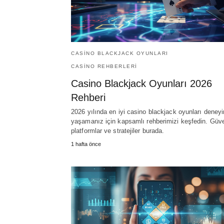
CASINO BLACKJACK OYUNLARI
CASINO REHBERLERI
Casino Blackjack Oyunları 2026
Rehberi
2026 yılında en iyi casino blackjack oyunları deneyi
yaşamanız için kapsamlı rehberimizi keşfedin. Güven
platformlar ve stratejiler burada.
1 hafta önce