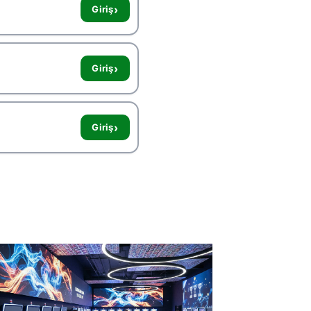
›
Giriş
›
Giriş
›
Giriş