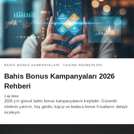
BAHIS BONUS KAMPANYALARI
CASINO REHBERLERI
Bahis Bonus Kampanyaları 2026
Rehberi
1 ay önce
2026 yılı güncel bahis bonus kampanyalarını keşfedin. Güvenilir
sitelerin yatırım, hoş geldin, kayıp ve bedava bonus fırsatlarını detaylı
inceleyin.