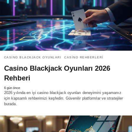
CASINO BLACKJACK OYUNLARI
CASINO REHBERLERI
Casino Blackjack Oyunları 2026
Rehberi
6 gün önce
2026 yılında en iyi casino blackjack oyunları deneyimini yaşamanız
için kapsamlı rehberimizi keşfedin. Güvenilir platformlar ve stratejiler
burada.