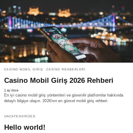
CASINO MOBIL GIRIŞ
CASINO REHBERLERI
Casino Mobil Giriş 2026 Rehberi
1 ay önce
En iyi casino mobil giriş yöntemleri ve güvenilir platformlar hakkında
detaylı bilgiye ulaşın. 2026'nın en güncel mobil giriş rehberi.
UNCATEGORIZED
Hello world!