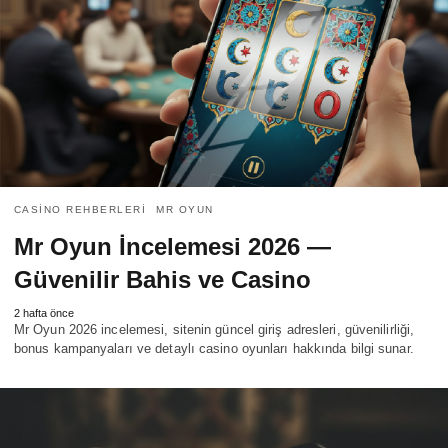
CASINO REHBERLERI
MR OYUN
Mr Oyun İncelemesi 2026 —
Güvenilir Bahis ve Casino
2 hafta önce
Mr Oyun 2026 incelemesi, sitenin güncel giriş adresleri, güvenilirliği,
bonus kampanyaları ve detaylı casino oyunları hakkında bilgi sunar.