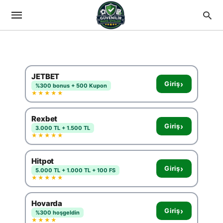
JETBET
›
Giriş
%300 bonus + 500 Kupon
★★★★★
Rexbet
›
Giriş
3.000 TL + 1.500 TL
★★★★★
Hitpot
›
Giriş
5.000 TL + 1.000 TL + 100 FS
★★★★★
Hovarda
›
Giriş
%300 hoşgeldin
★★★★